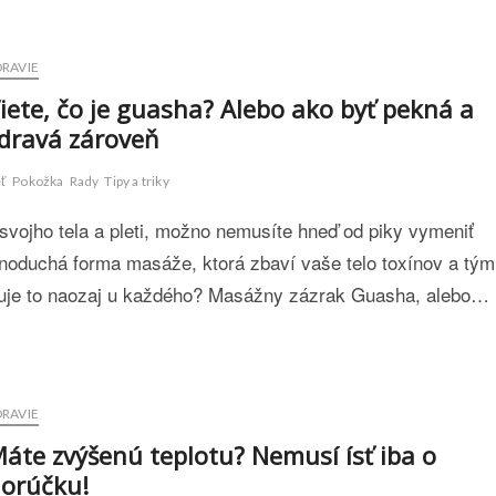
DRAVIE
iete, čo je guasha? Alebo ako byť pekná a
dravá zároveň
eť
Pokožka
Rady
Tipy a triky
 svojho tela a pleti, možno nemusíte hneď od piky vymeniť
ednoduchá forma masáže, ktorá zbaví vaše telo toxínov a tým
nguje to naozaj u každého? Masážny zázrak Guasha, alebo…
DRAVIE
áte zvýšenú teplotu? Nemusí ísť iba o
orúčku!