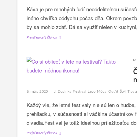
Káva je pre mnohých ľudí neoddeliteľnou súčasťo
iného chvíľka oddychu počas dňa. Okrem povzbu
by sa mohlo zdať. Dá sa využiť nielen v kuchyni,
Káva
Prejsť na celý článok
nie
je
len
M
na
pitie
Č
–
m
kde
všade
8. mája 2025
Doplnky
Festival
Leto
Móda
Outfit
Štýl
Tipy a
a
s
Každý vie, že letné festivaly nie sú len o hudbe
čím
vám
prehliadku, v súčasnosti si väčšina účastníkov f
môže
divadla.Festival je totiž ideálnou príležitosťou
pomôcť?
Čo
Prejsť na celý článok