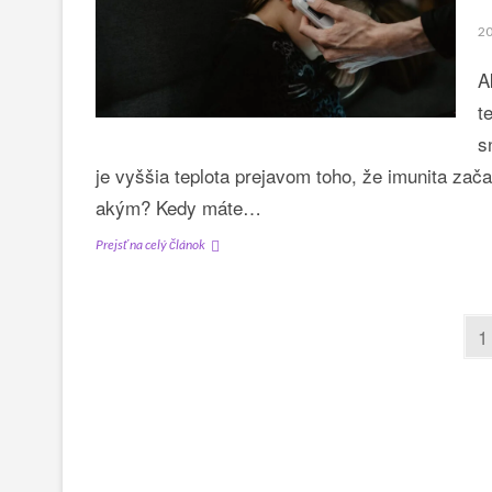
a
20
zdravá
zároveň
A
t
s
je vyššia teplota prejavom toho, že imunita za
akým? Kedy máte…
Máte
Prejsť na celý článok
zvýšenú
teplotu?
Nemusí
Stránkovanie
P
ísť
1
príspevkov
iba
o
horúčku!