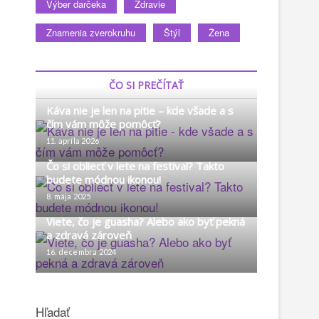
Výber darčeka
Zdravie
Znamenia zverokruhu
Štýl
Žena
ČO SI PREČÍTAŤ
Káva nie je len na pitie – kde všade a s
čím vám môže pomôcť?
11. apríla 2026
Čo si obliecť v lete na festival? Takto
budete módnou ikonou!
8. mája 2025
Viete, čo je guasha? Alebo ako byť pekná
a zdravá zároveň
16. decembra 2024
Hľadať