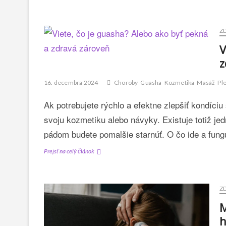
si
obliecť
v
Z
lete
na
V
festival?
z
Takto
budete
16. decembra 2024
Choroby
Guasha
Kozmetika
Masáž
Pl
módnou
ikonou!
Ak potrebujete rýchlo a efektne zlepšiť kondíciu
svoju kozmetiku alebo návyky. Existuje totiž j
pádom budete pomalšie starnúť. O čo ide a fu
Viete,
Prejsť na celý článok
čo
je
guasha?
Z
Alebo
ako
M
byť
h
pekná