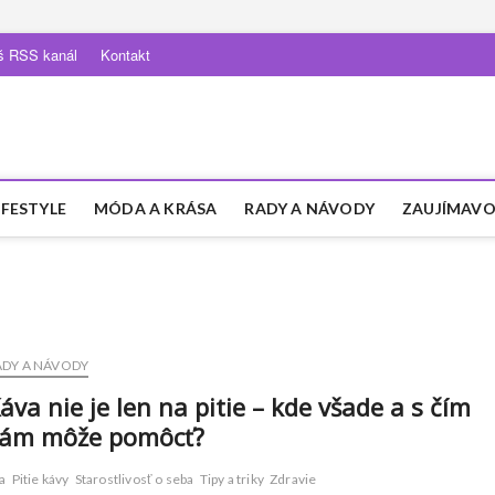
š RSS kanál
Kontakt
IFESTYLE
MÓDA A KRÁSA
RADY A NÁVODY
ZAUJÍMAVO
ADY A NÁVODY
áva nie je len na pitie – kde všade a s čím
ám môže pomôcť?
a
Pitie kávy
Starostlivosť o seba
Tipy a triky
Zdravie