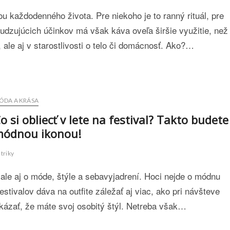
u každodenného života. Pre niekoho je to ranný rituál, pre
dzujúcich účinkov má však káva oveľa širšie využitie, než
 ale aj v starostlivosti o telo či domácnosť. Ako?…
ÓDA A KRÁSA
o si obliecť v lete na festival? Takto budete
ódnou ikonou!
 triky
, ale aj o móde, štýle a sebavyjadrení. Hoci nejde o módnu
estivalov dáva na outfite záležať aj viac, ako pri návšteve
 dokázať, že máte svoj osobitý štýl. Netreba však…