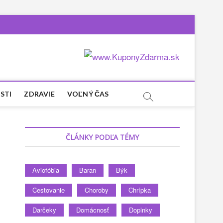
STI
ZDRAVIE
VOĽNÝ ČAS
ČLÁNKY PODĽA TÉMY
Aviofóbia
Baran
Býk
Cestovanie
Choroby
Chrípka
Darčeky
Domácnosť
Doplnky