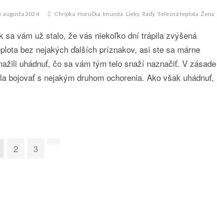
. augusta 2024
Chrípka
Horúčka
Imunita
Lieky
Rady
Telesná teplota
Žena
k sa vám už stalo, že vás niekoľko dní trápila zvýšená
eplota bez nejakých ďalších príznakov, asi ste sa márne
nažili uhádnuť, čo sa vám tým telo snaží naznačiť. V zásade
čala bojovať s nejakým druhom ochorenia. Ako však uhádnuť,
age
Page
Page
Next
2
3
page