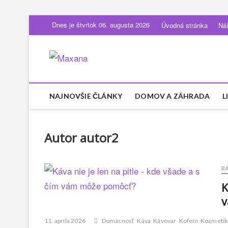
Dnes je štvrtok 06. augusta 2026
Úvodná stránka
Ná
Maxana.sk
DÁMSKY LIFESTYLE MAGAZÍN
NAJNOVŠIE ČLÁNKY
DOMOV A ZÁHRADA
L
Autor
autor2
R
K
v
11. apríla 2026
Domácnosť
Káva
Kávovar
Kofeín
Kozmetik