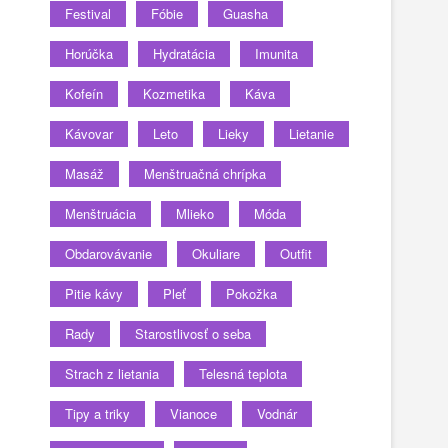
Festival
Fóbie
Guasha
Horúčka
Hydratácia
Imunita
Kofeín
Kozmetika
Káva
Kávovar
Leto
Lieky
Lietanie
Masáž
Menštruačná chrípka
Menštruácia
Mlieko
Móda
Obdarovávanie
Okuliare
Outfit
Pitie kávy
Pleť
Pokožka
Rady
Starostlivosť o seba
Strach z lietania
Telesná teplota
Tipy a triky
Vianoce
Vodnár